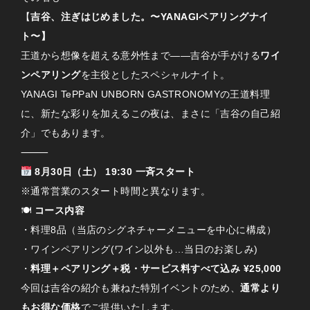
【
吉谷、注ぎはじめました。〜YANAGIペアリングナイ
ト〜】
王道から想像を超える意外性まで——吉谷が手がける
ワイ
ンペアリング
を主役としたスペシャルナイト。
YANAGI TePPaN UNBORN GASTRONOMYの王道料理
に、新たな彩りを加えるこの夜は、まさに「吉谷の自己紹
介」でもあります。
⸻
8月30日（土） 19:30 一斉スタート
※通常営業のスタート時間と異なります。
🍽
コース内容
・料理8品（当店のシグネチャーメニューを中心に構成）
・ワインペアリング(ワイン以外も…当日のお楽しみ)
・
料理＋ペアリング＋税・サービス料すべて込み ¥25,000
今回は吉谷の紹介も兼ねた特別イベントのため、
通常より
もお得な価格
でご提供いたします。