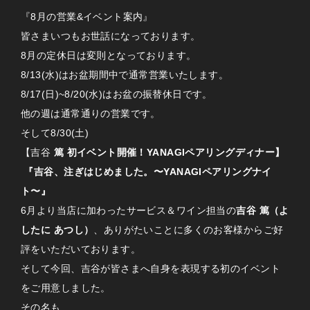
『8月の営業&イベント案内』
皆さまいつもお世話になっております。
8月の定休日は変則となっております。
8/13(水)はお盆期間中で通常営業いたします。
8/17(日)~8/20(水)はお盆の振替休日です。
他の週は通常通りの営業です。
そして8/30(土)
【吉谷
篤 初イベント開催！YANAGIペアリングディナー】
『吉谷、注ぎはじめました。〜YANAGIペアリングナイ
ト〜』
6月より当店に加わったサービス＆ワイン担当の
吉谷 篤（よ
したに あつし）
、ありがたいことに多くのお客様からご好
評をいただいております。
そして今回、吉谷が皆さまへ自身を表現する初のイベント
をご用意しました。
その名も