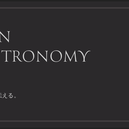
aN
STRONOMY
伝える。