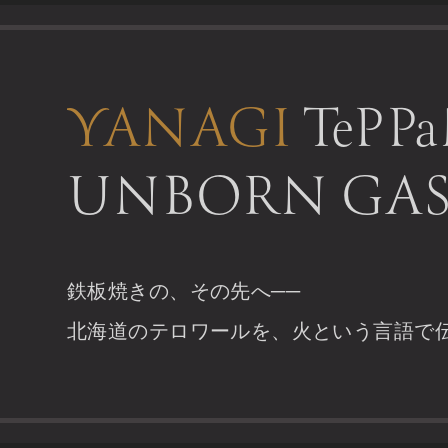
YANAGI
TePP
UNBORN
GA
鉄板焼きの、その先へ──
北海道のテロワールを、
火という言語で