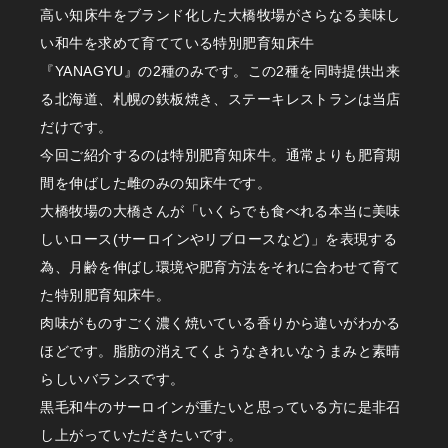
高い知床牛をブランド化した大橋牧場がさらなる美味し
い和牛を求めて育てている特別肥育知床牛
『YANAGYU』の2種のみです。この2種を同時提供出来
る北海道、札幌の鉄板焼き、ステーキレストランは当店
だけです。
今回ご紹介するのは特別肥育知床牛。通常よりも肥育期
間を伸ばした雌のみの知床牛です。
大橋牧場の大橋さんが「いくらでも食べれる本当に美味
しいロース(サーロインやリブロースなど)」を表現する
為、月齢を伸ばし環境や肥育方法をそれに合わせて育て
た特別肥育知床牛。
肉味がものすごく濃く焼いている香りから違いがわかる
ほどです。脂肪の消えてくようなきれいなうまみと素晴
らしいバランスです。
黒毛和牛のサーロインが重たいと思っている方に是非召
し上がっていただきたいです。